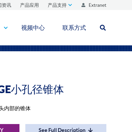
闻资讯
产品应用
产品支持
Extranet
们
视频中心
联系方式
Open search
UGE小孔径锥体
列测头内部的锥体
RY
See Full Description