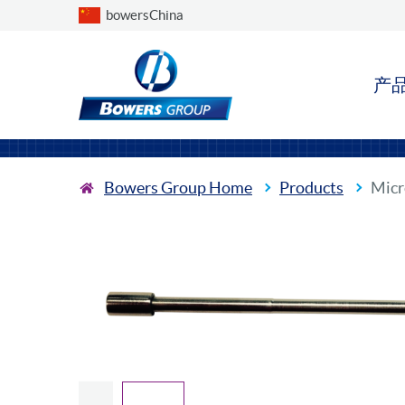
Choose a country
bowersChina
产
Bowers Group Home
Products
Mic
Slide previous